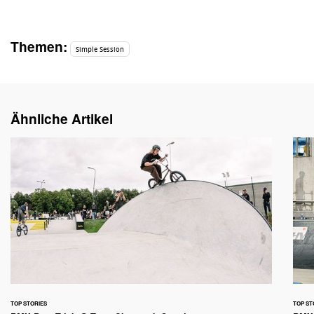
Themen:
Simple Session
Ähnliche Artikel
TOP STORIES
TOP ST