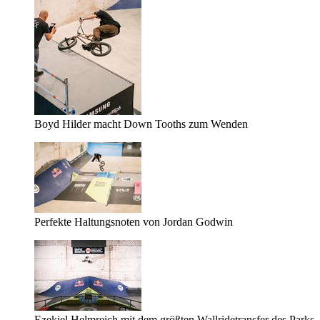
Boyd Hilder macht Down Tooths zum Wenden
Perfekte Haltungsnoten von Jordan Godwin
Ezekiel Helmreich mit dem größten Wallridetransfer des Parks