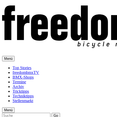
Menü
Top Stories
freedombmxTV
BMX-Shops
Termine
Archiv
Tricktipps
Techniktipps
Stellenmarkt
Menü
Go