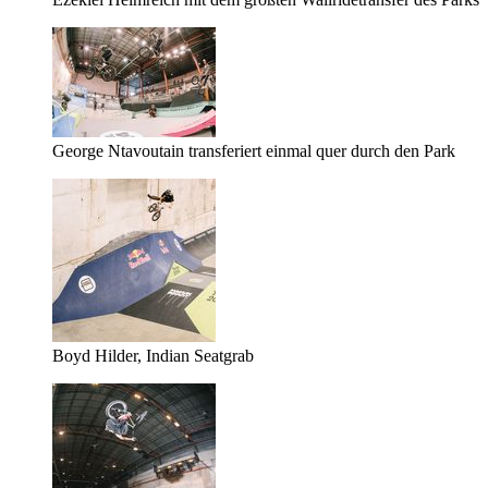
George Ntavoutain transferiert einmal quer durch den Park
Boyd Hilder, Indian Seatgrab