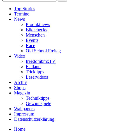
Top Stories
Termine
News
Produktnews
Bikechecks
Menschen
Events
Race
Old School Freitag
Video
freedombmxTV
Flatland
Tricktipps
Leservideos
Archiv
Shops
Magazin
Techniktipps
Gewinnspiele
Wallpapers
Impressum
Datenschutzerklärung
Home