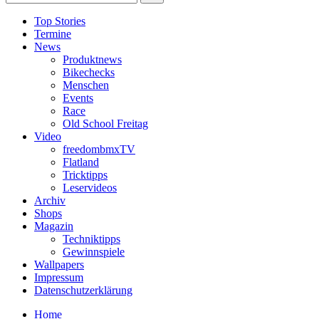
Top Stories
Termine
News
Produktnews
Bikechecks
Menschen
Events
Race
Old School Freitag
Video
freedombmxTV
Flatland
Tricktipps
Leservideos
Archiv
Shops
Magazin
Techniktipps
Gewinnspiele
Wallpapers
Impressum
Datenschutzerklärung
Home