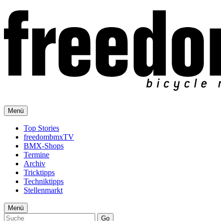
Menü
Top Stories
freedombmxTV
BMX-Shops
Termine
Archiv
Tricktipps
Techniktipps
Stellenmarkt
Menü
Go