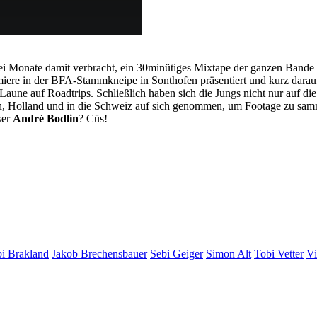
ei Monate damit verbracht, ein 30minütiges Mixtape der ganzen Band
iere in der BFA-Stammkneipe in Sonthofen präsentiert und kurz darau
aune auf Roadtrips. Schließlich haben sich die Jungs nicht nur auf di
en, Holland und in die Schweiz auf sich genommen, um Footage zu sam
ser
André Bodlin
? Cüs!
i Brakland
Jakob Brechensbauer
Sebi Geiger
Simon Alt
Tobi Vetter
Vi