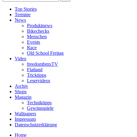
Top Stories
Termine
News
Produktnews
Bikechecks
Menschen
Events
Race
Old School Freitag
Video
freedombmxTV
Flatland
Tricktipps
Leservideos
Archiv
Shops
Magazin
Techniktipps
Gewinnspiele
Wallpapers
Impressum
Datenschutzerklärung
Home