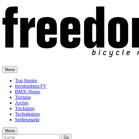
Menü
Top Stories
freedombmxTV
BMX-Shops
Termine
Archiv
Tricktipps
Techniktipps
Stellenmarkt
Menü
Go