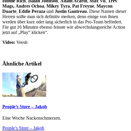
Homie Rich
,
Isaiah Johnson
,
Adam Acardi
,
Max Vu
,
Trev
Mags,
Andres Ochoa
,
Mikey Tyra
,
Pat Freyne
,
Maycon
Duarte
,
Eddie Peraza
und
Justin Gautreau
. Diese Namen dieser
Herren sollte man sich definitiv merken, denn einige von ihnen
werden über kurz oder lang sicherlich in das Pro-Team befördert.
Für gut 16 Minuten ebenso feinste wie abwechslungsreiche Action
jetzt auf „Play“ klicken“.
Video:
Veesh
Ähnliche Artikel
People’s Store – Jakob
Eine Woche Nackenschmerzen.
People’s Store – Jakob