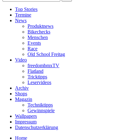
Top Stories
Termine
News
Produktnews
Bikechecks
Menschen
Events
Race
Old School Freitag
Video
freedombmxTV
Flatland
Tricktipps
Leservideos
Archiv
Shops
Magazin
Techniktipps
Gewinnspiele
Wallpapers
Impressum
Datenschutzerklärung
Home