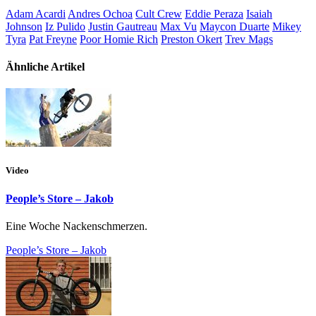
Adam Acardi
Andres Ochoa
Cult Crew
Eddie Peraza
Isaiah
Johnson
Iz Pulido
Justin Gautreau
Max Vu
Maycon Duarte
Mikey
Tyra
Pat Freyne
Poor Homie Rich
Preston Okert
Trev Mags
Ähnliche Artikel
Video
People’s Store – Jakob
Eine Woche Nackenschmerzen.
People’s Store – Jakob