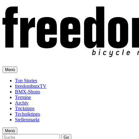
Menü
Top Stories
freedombmxTV
BMX-Shops
Termine
Archiv
Tricktipps
Techniktipps
Stellenmarkt
Menü
Go