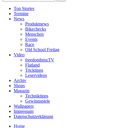
Top Stories
Termine
News
Produktnews
Bikechecks
Menschen
Events
Race
Old School Freitag
Video
freedombmxTV
Flatland
Tricktipps
Leservideos
Archiv
Shops
Magazin
Techniktipps
Gewinnspiele
Wallpapers
Impressum
Datenschutzerklärung
Home