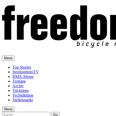
Menü
Top Stories
freedombmxTV
BMX-Shops
Termine
Archiv
Tricktipps
Techniktipps
Stellenmarkt
Menü
Go