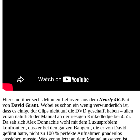
Hier sind über sechs Minuten Leftovers aus dem
Nearly 4K
-Part
von
David Grant
. Wobei es schon ein wenig verwunderlich ist,
dass es einige der Clips nicht auf die DVD geschafft haben – allen
voran natürlich der Manual an der riesigen Kinkedledge bei 4:55.
Da sah sich Alex Donnachie wohl mit dem Luxusproblem
konfrontiert, dass er bei den ganzen Bangern, die er von David
gefilmt hatte, nicht zu 100 % perfekte Aufnahmen gnadenlos
aussieben musste. Was genau jetzt an dem Manual aussetzen ist,