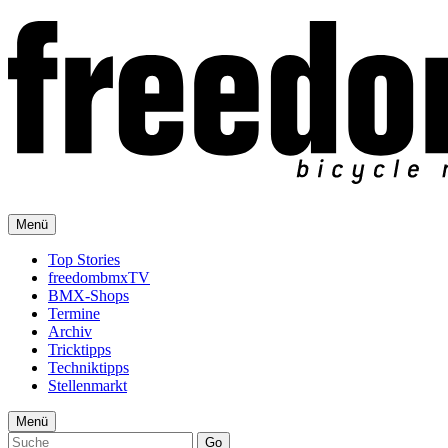
Menü
Top Stories
freedombmxTV
BMX-Shops
Termine
Archiv
Tricktipps
Techniktipps
Stellenmarkt
Menü
Go