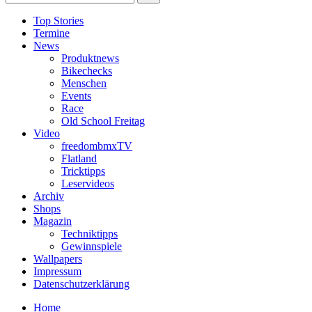
Top Stories
Termine
News
Produktnews
Bikechecks
Menschen
Events
Race
Old School Freitag
Video
freedombmxTV
Flatland
Tricktipps
Leservideos
Archiv
Shops
Magazin
Techniktipps
Gewinnspiele
Wallpapers
Impressum
Datenschutzerklärung
Home