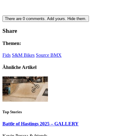
There are
0
comments.
Add yours.
Hide them.
Share
Themen:
Fids
S&M Bikes
Source BMX
Ähnliche Artikel
Top Stories
Battle of Hastings 2025 – GALLERY
Kevin Peraza & friends.