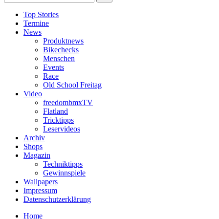
Top Stories
Termine
News
Produktnews
Bikechecks
Menschen
Events
Race
Old School Freitag
Video
freedombmxTV
Flatland
Tricktipps
Leservideos
Archiv
Shops
Magazin
Techniktipps
Gewinnspiele
Wallpapers
Impressum
Datenschutzerklärung
Home