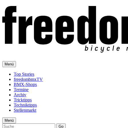
Menü
Top Stories
freedombmxTV
BMX-Shops
Termine
Archiv
Tricktipps
Techniktipps
Stellenmarkt
Menü
Go