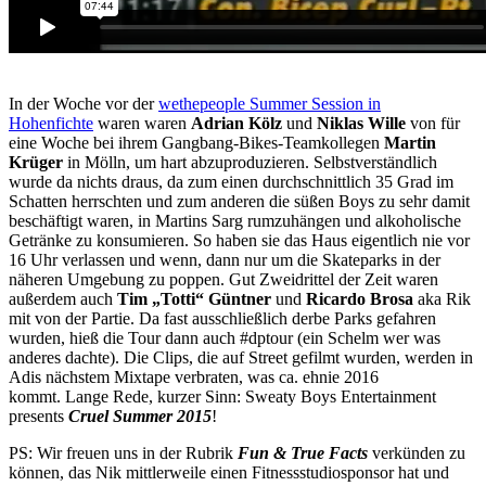
In der Woche vor der
wethepeople Summer Session in
Hohenfichte
waren waren
Adrian Kölz
und
Niklas Wille
von für
eine Woche bei ihrem Gangbang-Bikes-Teamkollegen
Martin
Krüger
in Mölln, um hart abzuproduzieren. Selbstverständlich
wurde da nichts draus, da zum einen durchschnittlich 35 Grad im
Schatten herrschten und zum anderen die süßen Boys zu sehr damit
beschäftigt waren, in Martins Sarg rumzuhängen und alkoholische
Getränke zu konsumieren. So haben sie das Haus eigentlich nie vor
16 Uhr verlassen und wenn, dann nur um die Skateparks in der
näheren Umgebung zu poppen. Gut Zweidrittel der Zeit waren
außerdem auch
Tim „Totti“ Güntner
und
Ricardo Brosa
aka Rik
mit von der Partie. Da fast ausschließlich derbe Parks gefahren
wurden, hieß die Tour dann auch #dptour (ein Schelm wer was
anderes dachte). Die Clips, die auf Street gefilmt wurden, werden in
Adis nächstem Mixtape verbraten, was ca. ehnie 2016
kommt. Lange Rede, kurzer Sinn: Sweaty Boys Entertainment
presents
Cruel Summer 2015
!
PS: Wir freuen uns in der Rubrik
Fun & True Facts
verkünden zu
können, das Nik mittlerweile einen Fitnessstudiosponsor hat und