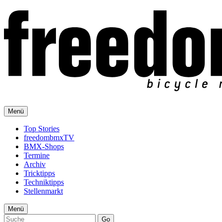
Menü
Top Stories
freedombmxTV
BMX-Shops
Termine
Archiv
Tricktipps
Techniktipps
Stellenmarkt
Menü
Go