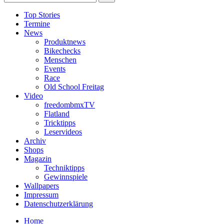
Top Stories
Termine
News
Produktnews
Bikechecks
Menschen
Events
Race
Old School Freitag
Video
freedombmxTV
Flatland
Tricktipps
Leservideos
Archiv
Shops
Magazin
Techniktipps
Gewinnspiele
Wallpapers
Impressum
Datenschutzerklärung
Home