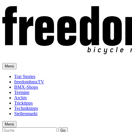
Menü
Top Stories
freedombmxTV
BMX-Shops
Termine
Archiv
Tricktipps
Techniktipps
Stellenmarkt
Menü
Go