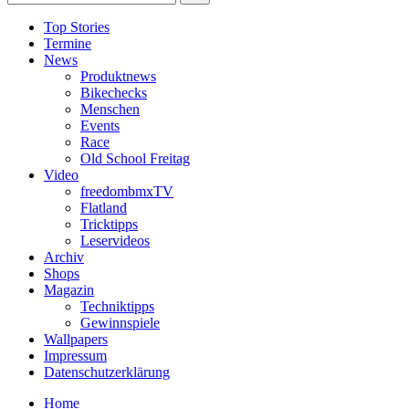
Top Stories
Termine
News
Produktnews
Bikechecks
Menschen
Events
Race
Old School Freitag
Video
freedombmxTV
Flatland
Tricktipps
Leservideos
Archiv
Shops
Magazin
Techniktipps
Gewinnspiele
Wallpapers
Impressum
Datenschutzerklärung
Home