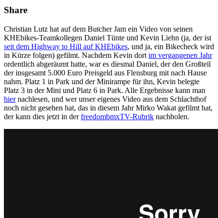
Share
Christian Lutz hat auf dem Butcher Jam ein Video von seinen
KHEbikes-Teamkollegen Daniel Tünte und Kevin Liehn (ja, der ist
seit dem Highway to Hill auf KHEbikes
, und ja, ein Bikecheck wird
in Kürze folgen) gefilmt. Nachdem Kevin dort
im vergangenen Jahr
ordentlich abgeräumt hatte, war es diesmal Daniel, der den Großteil
der insgesamt 5.000 Euro Preisgeld aus Flensburg mit nach Hause
nahm. Platz 1 in Park und der Minirampe für ihn, Kevin belegte
Platz 3 in der Mini und Platz 6 in Park. Alle Ergebnisse kann man
hier
nachlesen, und wer unser eigenes Video aus dem Schlachthof
noch nicht gesehen hat, das in diesem Jahr Mirko Wakat gefilmt hat,
der kann dies jetzt in der
freedombmxTV-Rubrik
nachholen.