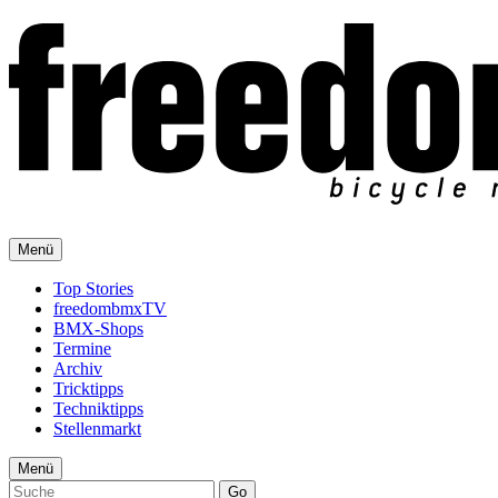
Menü
Top Stories
freedombmxTV
BMX-Shops
Termine
Archiv
Tricktipps
Techniktipps
Stellenmarkt
Menü
Go