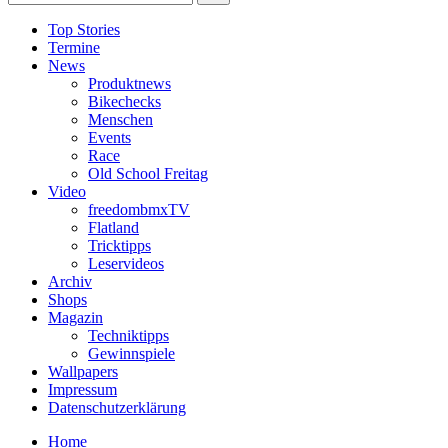
Top Stories
Termine
News
Produktnews
Bikechecks
Menschen
Events
Race
Old School Freitag
Video
freedombmxTV
Flatland
Tricktipps
Leservideos
Archiv
Shops
Magazin
Techniktipps
Gewinnspiele
Wallpapers
Impressum
Datenschutzerklärung
Home