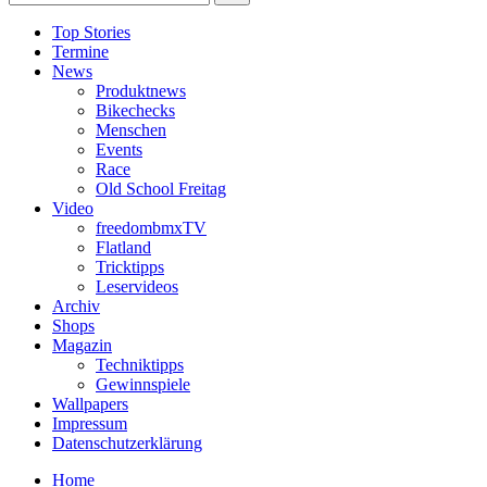
Top Stories
Termine
News
Produktnews
Bikechecks
Menschen
Events
Race
Old School Freitag
Video
freedombmxTV
Flatland
Tricktipps
Leservideos
Archiv
Shops
Magazin
Techniktipps
Gewinnspiele
Wallpapers
Impressum
Datenschutzerklärung
Home