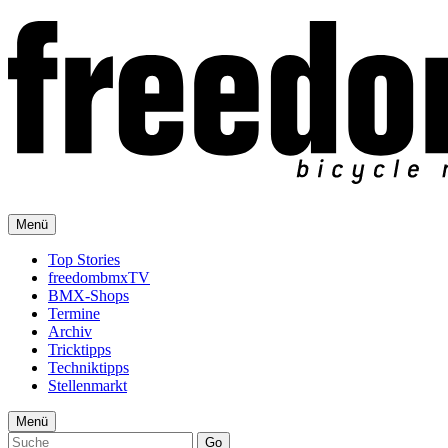
Menü
Top Stories
freedombmxTV
BMX-Shops
Termine
Archiv
Tricktipps
Techniktipps
Stellenmarkt
Menü
Go