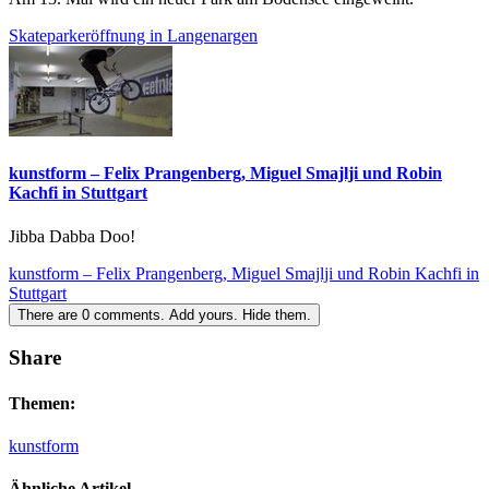
Skateparkeröffnung in Langenargen
kunstform – Felix Prangenberg, Miguel Smajlji und Robin
Kachfi in Stuttgart
Jibba Dabba Doo!
kunstform – Felix Prangenberg, Miguel Smajlji und Robin Kachfi in
Stuttgart
There are
0
comments.
Add yours.
Hide them.
Share
Themen:
kunstform
Ähnliche Artikel