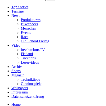
Top Stories
Termine
News
Produktnews
Bikechecks
Menschen
Events
Race
Old School Freitag
Video
freedombmxTV
Flatland
Tricktipps
Leservideos
Archiv
Shops
Magazin
Techniktipps
Gewinnspiele
Wallpapers
Impressum
Datenschutzerklärung
Home