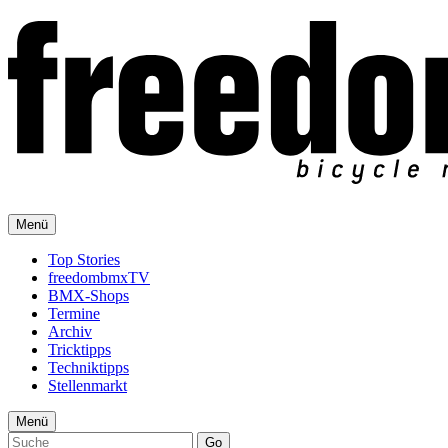
Menü
Top Stories
freedombmxTV
BMX-Shops
Termine
Archiv
Tricktipps
Techniktipps
Stellenmarkt
Menü
Go