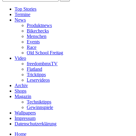
Top Stories
Termine
News
Produktnews
Bikechecks
Menschen
Events
Race
Old School Freitag
Video
freedombmxTV
Flatland
Tricktipps
Leservideos
Archiv
Shops
Magazin
Techniktipps
Gewinnspiele
Wallpapers
Impressum
Datenschutzerklärung
Home