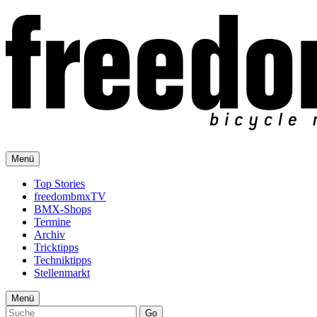
Menü
Top Stories
freedombmxTV
BMX-Shops
Termine
Archiv
Tricktipps
Techniktipps
Stellenmarkt
Menü
Go