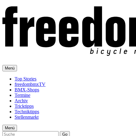
Menü
Top Stories
freedombmxTV
BMX-Shops
Termine
Archiv
Tricktipps
Techniktipps
Stellenmarkt
Menü
Go