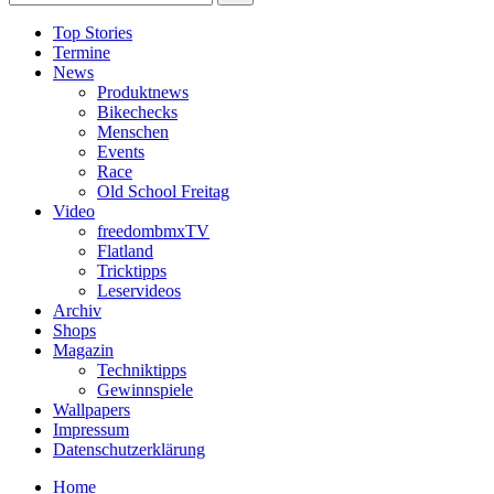
Top Stories
Termine
News
Produktnews
Bikechecks
Menschen
Events
Race
Old School Freitag
Video
freedombmxTV
Flatland
Tricktipps
Leservideos
Archiv
Shops
Magazin
Techniktipps
Gewinnspiele
Wallpapers
Impressum
Datenschutzerklärung
Home