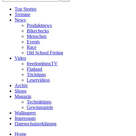
Top Stories
Termine
News
Produktnews
Bikechecks
Menschen
Events
Race
Old School Freitag
Video
freedombmxTV
Flatland
Tricktipps
Leservideos
Archiv
Shops
Magazin
Techniktipps
Gewinnspiele
Wallpapers
Impressum
Datenschutzerklärung
Home