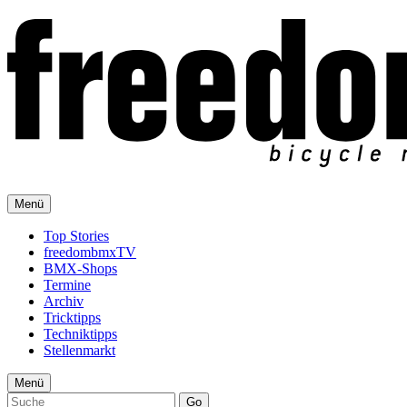
Menü
Top Stories
freedombmxTV
BMX-Shops
Termine
Archiv
Tricktipps
Techniktipps
Stellenmarkt
Menü
Go