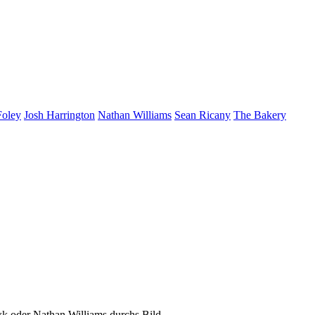
Foley
Josh Harrington
Nathan Williams
Sean Ricany
The Bakery
k oder Nathan Williams durchs Bild...