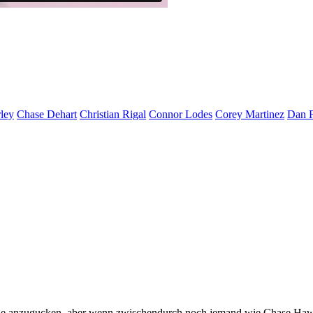
ley
Chase Dehart
Christian Rigal
Connor Lodes
Corey Martinez
Dan 
Teile anzugucken, aber wenn zwischendurch noch jemand wie Chase Haw