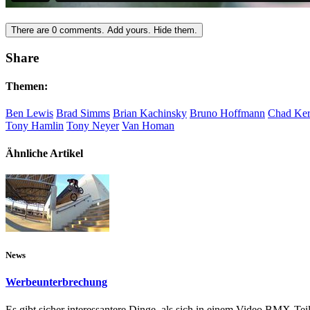
There are
0
comments.
Add yours.
Hide them.
Share
Themen:
Ben Lewis
Brad Simms
Brian Kachinsky
Bruno Hoffmann
Chad Ker
Tony Hamlin
Tony Neyer
Van Homan
Ähnliche Artikel
News
Werbeunterbrechung
Es gibt sicher interessantere Dinge, als sich in einem Video BMX-