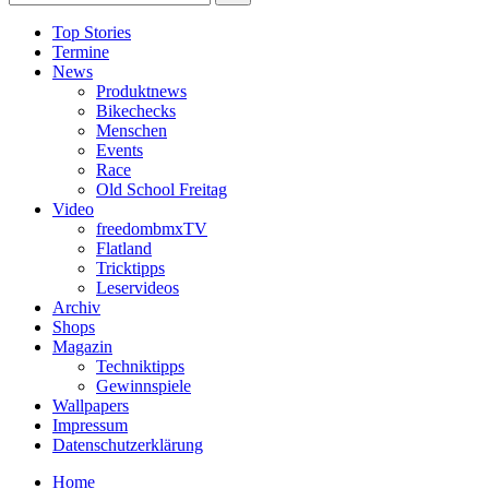
Top Stories
Termine
News
Produktnews
Bikechecks
Menschen
Events
Race
Old School Freitag
Video
freedombmxTV
Flatland
Tricktipps
Leservideos
Archiv
Shops
Magazin
Techniktipps
Gewinnspiele
Wallpapers
Impressum
Datenschutzerklärung
Home