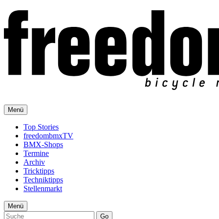
Menü
Top Stories
freedombmxTV
BMX-Shops
Termine
Archiv
Tricktipps
Techniktipps
Stellenmarkt
Menü
Go