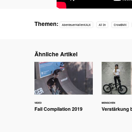
Themen:
AbenteuerHallenKALK
All In
CrowBMX
Ähnliche Artikel
VIDEO
MENSCHEN
Fail Compilation 2019
Verstärkung b