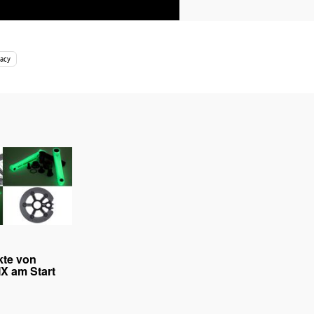
acy
kte von
X am Start