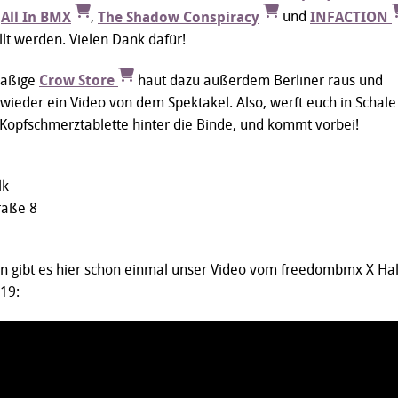
,
All In BMX
,
The Shadow Conspiracy
und
INFACTION
llt werden. Vielen Dank dafür!
säßige
Crow Store
haut dazu außerdem Berliner raus und
r wieder ein Video von dem Spektakel. Also, werft euch in Schale
 Kopfschmerztablette hinter die Binde, und kommt vorbei!
lk
raße 8
gibt es hier schon einmal unser Video vom freedombmx X Hal
19: