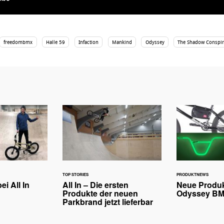
freedombmx
Halle 59
Infaction
Mankind
Odyssey
The Shadow Conspir
TOP STORIES
PRODUKTNEWS
ei All In
All In – Die ersten
Neue Produ
Produkte der neuen
Odyssey BM
Parkbrand jetzt lieferbar