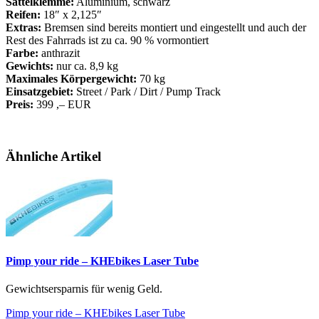
Sattelklemme:
Aluminium, schwarz
Reifen:
18″ x 2,125″
Extras:
Bremsen sind bereits montiert und eingestellt und auch der
Rest des Fahrrads ist zu ca. 90 % vormontiert
Farbe:
anthrazit
Gewichts:
nur ca. 8,9 kg
Maximales Körpergewicht:
70 kg
Einsatzgebiet:
Street / Park / Dirt / Pump Track
Preis:
399 ,– EUR
Ähnliche Artikel
Pimp your ride – KHEbikes Laser Tube
Gewichtsersparnis für wenig Geld.
Pimp your ride – KHEbikes Laser Tube