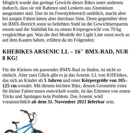
Möglich wurde das geringe Gewicht dieser Bikes unter anderem
dadurch, dass sie mit Rahmen und Lenkern aus Aluminium
ausgestattet sind. Das ist im Freestylebereich unüblich, macht aber
bei jungen Fahrer:innen aber durchaus Sinn. Denn gegenüber dem
im BMX-Bereich sonst so beliebten Stahl ist die Gewichtsersparnis
enorm und die Stabilität bis zu einem Körpergewicht von 70 kg
vergleichbar gut. Was die drei Modelle der Light Line sonst noch so
auf dem Kasten haben, erfährst du im Folgenden:
KHEBIKES ARSENIC LL – 16″ BMX-RAD, NUR
8 KG!
Für die Kleinen ein passendes BMX-Rad zu finden, ist nicht so
einfach. Aber zum Glück gibt es ja das Arsenic LL von KHEbikes,
das sich an Kinder ab
5 Jahren
und einer
Körpergröße von 105–
125 cm
wendet. Mit diesem leichten Bike, dessen Geometrie extra
für kleine Fahrer:innen entwickelt wurde, ist das Erlernen von ersten
Tricks und Sprüngen kein Problem. Das Arsenic wird
voraussichtlich
ab dem 31. November 2021 lieferbar
sein.