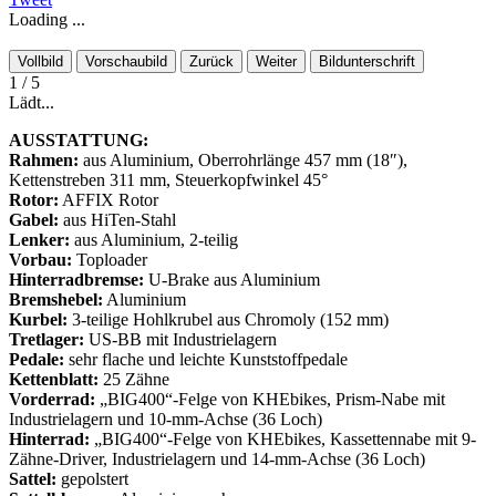
Loading ...
Vollbild
Vorschaubild
Zurück
Weiter
Bildunterschrift
1
/ 5
Lädt...
AUSSTATTUNG:
Rahmen:
aus Aluminium, Oberrohrlänge 457 mm (18″),
Kettenstreben 311 mm, Steuerkopfwinkel 45°
Rotor:
AFFIX Rotor
Gabel:
aus HiTen-Stahl
Lenker:
aus Aluminium, 2-teilig
Vorbau:
Toploader
Hinterradbremse:
U-Brake aus Aluminium
Bremshebel:
Aluminium
Kurbel:
3-teilige Hohlkrubel aus Chromoly (152 mm)
Tretlager:
US-BB mit Industrielagern
Pedale:
sehr flache und leichte Kunststoffpedale
Kettenblatt:
25 Zähne
Vorderrad:
„BIG400“-Felge von KHEbikes, Prism-Nabe mit
Industrielagern und 10-mm-Achse (36 Loch)
Hinterrad:
„BIG400“-Felge von KHEbikes, Kassettennabe mit 9-
Zähne-Driver, Industrielagern und 14-mm-Achse (36 Loch)
Sattel:
gepolstert