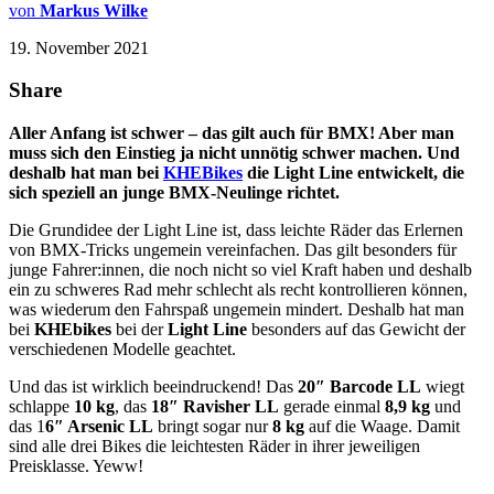
von
Markus Wilke
19. November 2021
Share
Aller Anfang ist schwer – das gilt auch für BMX! Aber man
muss sich den Einstieg ja nicht unnötig schwer machen. Und
deshalb hat man bei
KHEBikes
die Light Line entwickelt, die
sich speziell an junge BMX-Neulinge richtet.
Die Grundidee der Light Line ist, dass leichte Räder das Erlernen
von BMX-Tricks ungemein vereinfachen. Das gilt besonders für
junge Fahrer:innen, die noch nicht so viel Kraft haben und deshalb
ein zu schweres Rad mehr schlecht als recht kontrollieren können,
was wiederum den Fahrspaß ungemein mindert. Deshalb hat man
bei
KHEbikes
bei der
Light Line
besonders auf das Gewicht der
verschiedenen Modelle geachtet.
Und das ist wirklich beeindruckend! Das
20″ Barcode LL
wiegt
schlappe
10 kg
, das
18″ Ravisher LL
gerade einmal
8,9 kg
und
das 1
6″ Arsenic LL
bringt sogar nur
8 kg
auf die Waage. Damit
sind alle drei Bikes die leichtesten Räder in ihrer jeweiligen
Preisklasse. Yeww!