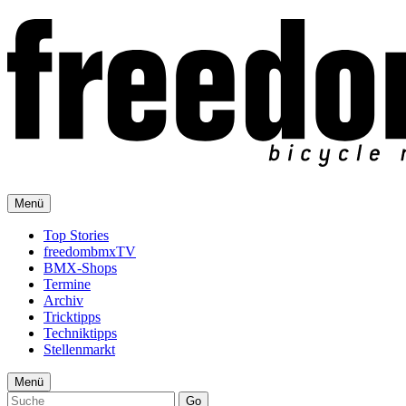
Menü
Top Stories
freedombmxTV
BMX-Shops
Termine
Archiv
Tricktipps
Techniktipps
Stellenmarkt
Menü
Go