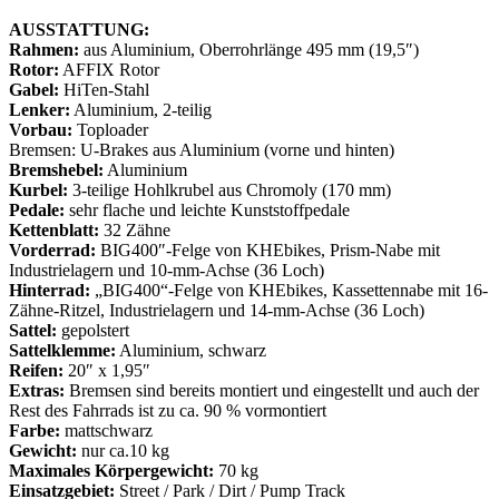
AUSSTATTUNG:
Rahmen:
aus Aluminium, Oberrohrlänge 495 mm (19,5″)
Rotor:
AFFIX Rotor
Gabel:
HiTen-Stahl
Lenker:
Aluminium, 2-teilig
Vorbau:
Toploader
Bremsen: U-Brakes aus Aluminium (vorne und hinten)
Bremshebel:
Aluminium
Kurbel:
3-teilige Hohlkrubel aus Chromoly (170 mm)
Pedale:
sehr flache und leichte Kunststoffpedale
Kettenblatt:
32 Zähne
Vorderrad:
BIG400″-Felge von KHEbikes, Prism-Nabe mit
Industrielagern und 10-mm-Achse (36 Loch)
Hinterrad:
„BIG400“-Felge von KHEbikes, Kassettennabe mit 16-
Zähne-Ritzel, Industrielagern und 14-mm-Achse (36 Loch)
Sattel:
gepolstert
Sattelklemme:
Aluminium, schwarz
Reifen:
20″ x 1,95″
Extras:
Bremsen sind bereits montiert und eingestellt und auch der
Rest des Fahrrads ist zu ca. 90 % vormontiert
Farbe:
mattschwarz
Gewicht:
nur ca.10 kg
Maximales Körpergewicht:
70 kg
Einsatzgebiet:
Street / Park / Dirt / Pump Track