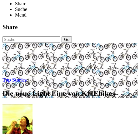
Share
Suche
Menü
Share
Go
Top Stories
Die neue Light Line von KHEbikes