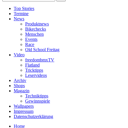
Top Stories
Termine
News
Produktnews
Bikechecks
Menschen
Events
Race
Old School Freitag
Video
freedombmxTV
Flatland
Tricktipps
Leservideos
Archiv
Shops
Magazin
Techniktipps
Gewinnspiele
Wallpapers
Impressum
Datenschutzerklärung
Home