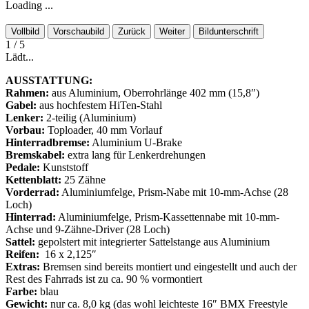
Loading ...
Vollbild
Vorschaubild
Zurück
Weiter
Bildunterschrift
1
/ 5
Lädt...
AUSSTATTUNG:
Rahmen:
aus Aluminium, Oberrohrlänge 402 mm (15,8″)
Gabel:
aus hochfestem HiTen-Stahl
Lenker:
2-teilig (Aluminium)
Vorbau:
Toploader, 40 mm Vorlauf
Hinterradbremse:
Aluminium U-Brake
Bremskabel:
extra lang für Lenkerdrehungen
Pedale:
Kunststoff
Kettenblatt:
25 Zähne
Vorderrad:
Aluminiumfelge, Prism-Nabe mit 10-mm-Achse (28
Loch)
Hinterrad:
Aluminiumfelge, Prism-Kassettennabe mit 10-mm-
Achse und 9-Zähne-Driver (28 Loch)
Sattel:
gepolstert mit integrierter Sattelstange aus Aluminium
Reifen:
16 x 2,125″
Extras:
Bremsen sind bereits montiert und eingestellt und auch der
Rest des Fahrrads ist zu ca. 90 % vormontiert
Farbe:
blau
Gewicht:
nur ca. 8,0 kg (das wohl leichteste 16″ BMX Freestyle