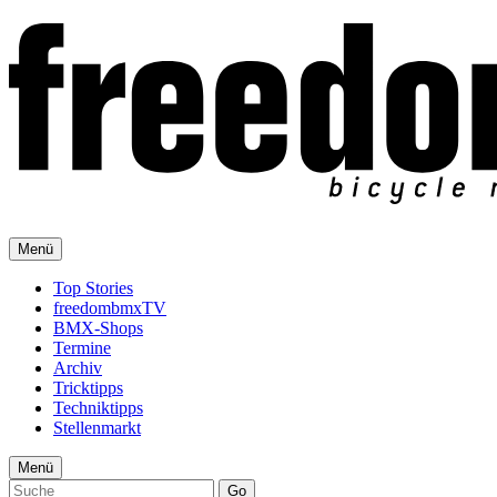
Menü
Top Stories
freedombmxTV
BMX-Shops
Termine
Archiv
Tricktipps
Techniktipps
Stellenmarkt
Menü
Go