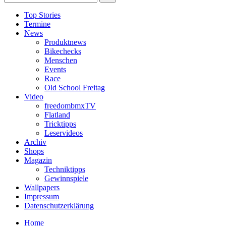
Top Stories
Termine
News
Produktnews
Bikechecks
Menschen
Events
Race
Old School Freitag
Video
freedombmxTV
Flatland
Tricktipps
Leservideos
Archiv
Shops
Magazin
Techniktipps
Gewinnspiele
Wallpapers
Impressum
Datenschutzerklärung
Home