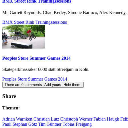
BMX Street Rink Trainingssessions
Mit Garrett Reynolds, Chad Kerley, Simone Barraco, Alex Kennedy
BMX Street Rink Trainingssessions
Peoples Store Summer Games 2014
Skateparkmassaker 6000 statt Streetjam in Köln.
Peoples Store Summer Games 2014
There are
0
comments.
Add yours.
Hide them.
Share
Themen:
Adrian Warnken
Christian Lutz
Christoph Werner
Fabian Haugk
Fel
Pauli
Stephan Götz
Tim Güntner
Tobias Freigang