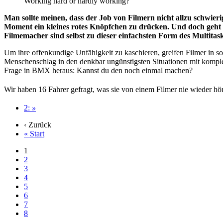
Working hard or hardly working?
Man sollte meinen, dass der Job von Filmern nicht allzu schwieri
Moment ein kleines rotes Knöpfchen zu drücken. Und doch geht 
Filmemacher sind selbst zu dieser einfachsten Form des Multitaski
Um ihre offenkundige Unfähigkeit zu kaschieren, greifen Filmer in so
Menschenschlag in den denkbar ungünstigsten Situationen mit kompl
Frage in BMX heraus: Kannst du den noch einmal machen?
Wir haben 16 Fahrer gefragt, was sie von einem Filmer nie wieder hö
2:
»
‹ Zurück
« Start
1
2
3
4
5
6
7
8