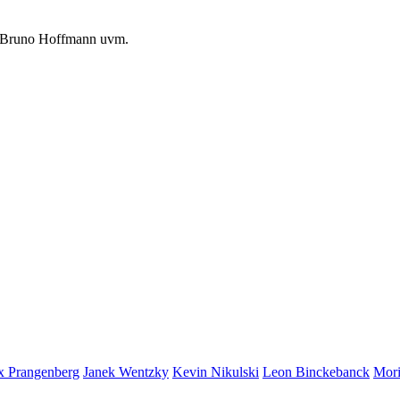
, Bruno Hoffmann uvm.
ix Prangenberg
Janek Wentzky
Kevin Nikulski
Leon Binckebanck
Mor