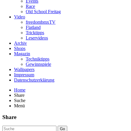
Events
Race
Old School Freitag
Video
freedombmxTV
Flatland
Tricktipps
Leservideos
Archiv
Shops
Magazin
Techniktipps
Gewinnspiele
Wallpapers
Impressum
Datenschutzerklärung
Home
Share
Suche
Menü
Share
Go