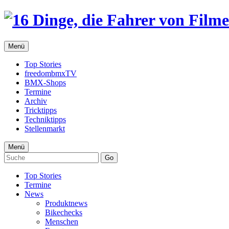
Menü
Top Stories
freedombmxTV
BMX-Shops
Termine
Archiv
Tricktipps
Techniktipps
Stellenmarkt
Menü
Go
Top Stories
Termine
News
Produktnews
Bikechecks
Menschen