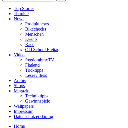
Top Stories
Termine
News
Produktnews
Bikechecks
Menschen
Events
Race
Old School Freitag
Video
freedombmxTV
Flatland
Tricktipps
Leservideos
Archiv
Shops
Magazin
Techniktipps
Gewinnspiele
Wallpapers
Impressum
Datenschutzerklärung
Home