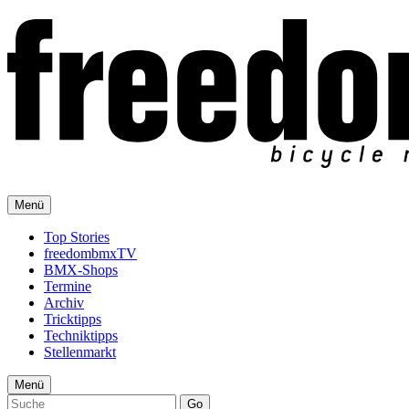
Menü
Top Stories
freedombmxTV
BMX-Shops
Termine
Archiv
Tricktipps
Techniktipps
Stellenmarkt
Menü
Go