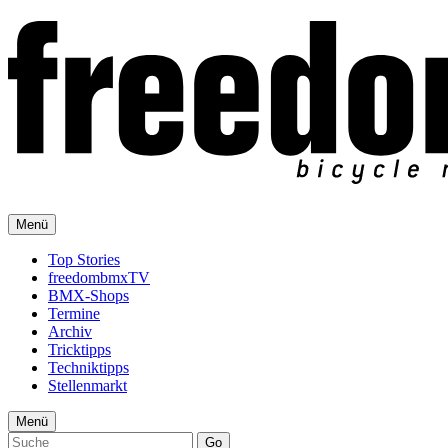
Menü
Top Stories
freedombmxTV
BMX-Shops
Termine
Archiv
Tricktipps
Techniktipps
Stellenmarkt
Menü
Go