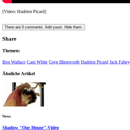
[Video: Hadrien Picard]
There are
0
comments.
Add yours.
Hide them.
Share
Themen:
Ben Wallace
Cam White
Greg Illingworth
Hadrien Picard
Jack Fahey
Ähnliche Artikel
News
Shadow "Our House"-Video