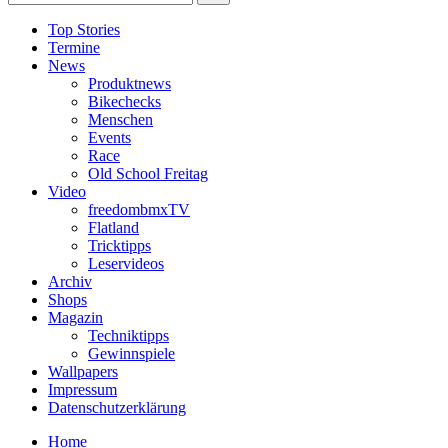
Top Stories
Termine
News
Produktnews
Bikechecks
Menschen
Events
Race
Old School Freitag
Video
freedombmxTV
Flatland
Tricktipps
Leservideos
Archiv
Shops
Magazin
Techniktipps
Gewinnspiele
Wallpapers
Impressum
Datenschutzerklärung
Home