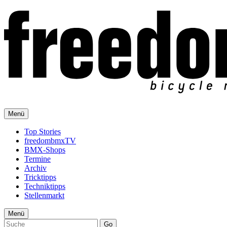
Menü
Top Stories
freedombmxTV
BMX-Shops
Termine
Archiv
Tricktipps
Techniktipps
Stellenmarkt
Menü
Go