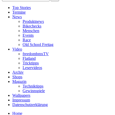
Top Stories
Termine
News
Produktnews
Bikechecks
Menschen
Events
Race
Old School Freitag
Video
freedombmxTV
Flatland
Tricktipps
Leservideos
Archiv
Shops
Magazin
Techniktipps
Gewinnspiele
Wallpapers
Impressum
Datenschutzerklärung
Home