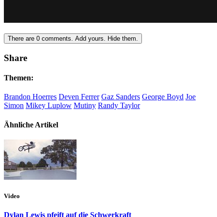
There are
0
comments.
Add yours.
Hide them.
Share
Themen:
Brandon Hoerres
Deven Ferrer
Gaz Sanders
George Boyd
Joe
Simon
Mikey Luplow
Mutiny
Randy Taylor
Ähnliche Artikel
Video
Dylan Lewis pfeift auf die Schwerkraft