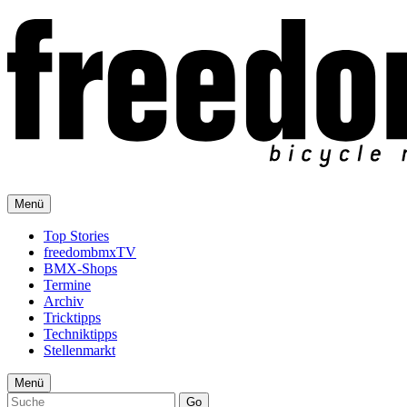
Menü
Top Stories
freedombmxTV
BMX-Shops
Termine
Archiv
Tricktipps
Techniktipps
Stellenmarkt
Menü
Go