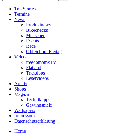
Top Stories
Termine
News
Produktnews
Bikechecks
Menschen
Events
Race
Old School Freitag
Video
freedombmxTV
Flatland
Tricktipps
Leservideos
Archiv
Shops
Magazin
Techniktipps
Gewinnspiele
Wallpapers
Impressum
Datenschutzerklärung
Home