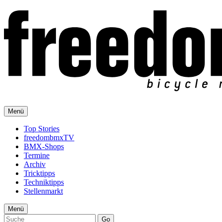
Menü
Top Stories
freedombmxTV
BMX-Shops
Termine
Archiv
Tricktipps
Techniktipps
Stellenmarkt
Menü
Go