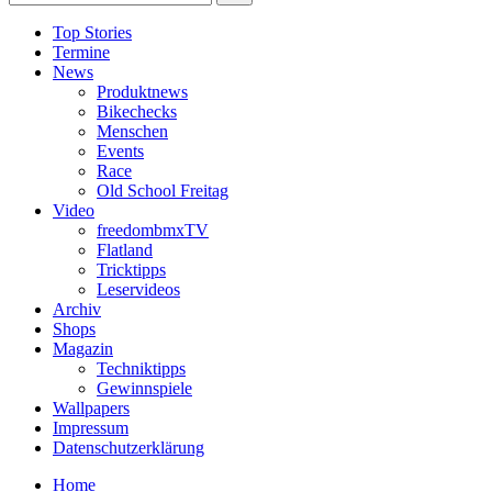
Top Stories
Termine
News
Produktnews
Bikechecks
Menschen
Events
Race
Old School Freitag
Video
freedombmxTV
Flatland
Tricktipps
Leservideos
Archiv
Shops
Magazin
Techniktipps
Gewinnspiele
Wallpapers
Impressum
Datenschutzerklärung
Home