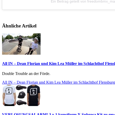
Ein Beitrag geteilt von freedombmx
Ähnliche Artikel
All IN – Dean Florian und Kim Lea Müller im Schlachthof Flen
Double Trouble an der Förde.
All IN – Dean Florian und Kim Lea Müller im Schlachthof Flensburg
VERLOSUNGSALARM! 3 x 1 kunstform X Subrosa Kit zu gew