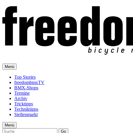
Menü
Top Stories
freedombmxTV
BMX-Shops
Termine
Archiv
Tricktipps
Techniktipps
Stellenmarkt
Menü
Go