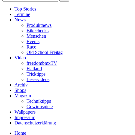
Top Stories
Termine
News
Produktnews
Bikechecks
Menschen
Events
Race
Old School Freitag
Video
freedombmxTV
Flatland
Tricktipps
Leservideos
Archiv
Shops
Magazin
Techniktipps
Gewinnspiele
Wallpapers
Impressum
Datenschutzerklärung
Home