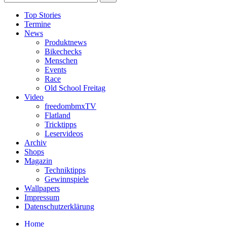
Top Stories
Termine
News
Produktnews
Bikechecks
Menschen
Events
Race
Old School Freitag
Video
freedombmxTV
Flatland
Tricktipps
Leservideos
Archiv
Shops
Magazin
Techniktipps
Gewinnspiele
Wallpapers
Impressum
Datenschutzerklärung
Home