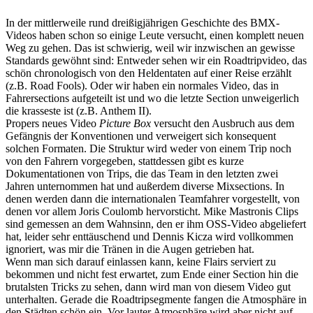
In der mittlerweile rund dreißigjährigen Geschichte des BMX-
Videos haben schon so einige Leute versucht, einen komplett neuen
Weg zu gehen. Das ist schwierig, weil wir inzwischen an gewisse
Standards gewöhnt sind: Entweder sehen wir ein Roadtripvideo, das
schön chronologisch von den Heldentaten auf einer Reise erzählt
(z.B. Road Fools). Oder wir haben ein normales Video, das in
Fahrersections aufgeteilt ist und wo die letzte Section unweigerlich
die krasseste ist (z.B. Anthem II).
Propers neues Video
Picture Box
versucht den Ausbruch aus dem
Gefängnis der Konventionen und verweigert sich konsequent
solchen Formaten. Die Struktur wird weder von einem Trip noch
von den Fahrern vorgegeben, stattdessen gibt es kurze
Dokumentationen von Trips, die das Team in den letzten zwei
Jahren unternommen hat und außerdem diverse Mixsections. In
denen werden dann die internationalen Teamfahrer vorgestellt, von
denen vor allem Joris Coulomb hervorsticht. Mike Mastronis Clips
sind gemessen an dem Wahnsinn, den er ihm OSS-Video abgeliefert
hat, leider sehr enttäuschend und Dennis Kicza wird vollkommen
ignoriert, was mir die Tränen in die Augen getrieben hat.
Wenn man sich darauf einlassen kann, keine Flairs serviert zu
bekommen und nicht fest erwartet, zum Ende einer Section hin die
brutalsten Tricks zu sehen, dann wird man von diesem Video gut
unterhalten. Gerade die Roadtripsegmente fangen die Atmosphäre in
den Städten schön ein. Vor lauter Atmosphäre wird aber nicht auf