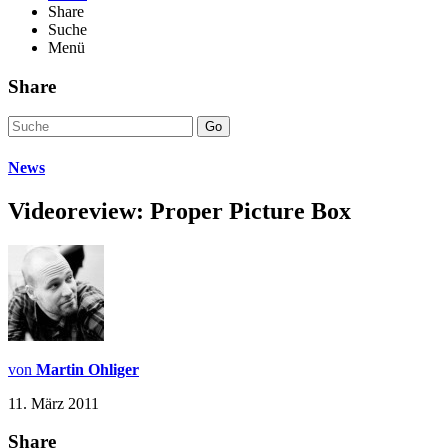
Share
Suche
Menü
Share
Go
News
Videoreview: Proper Picture Box
von
Martin Ohliger
11. März 2011
Share