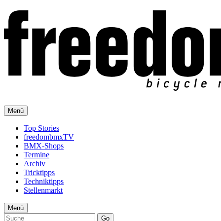
Menü
Top Stories
freedombmxTV
BMX-Shops
Termine
Archiv
Tricktipps
Techniktipps
Stellenmarkt
Menü
Go