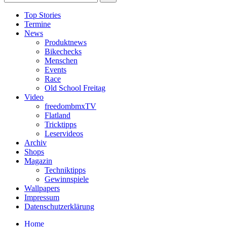
Top Stories
Termine
News
Produktnews
Bikechecks
Menschen
Events
Race
Old School Freitag
Video
freedombmxTV
Flatland
Tricktipps
Leservideos
Archiv
Shops
Magazin
Techniktipps
Gewinnspiele
Wallpapers
Impressum
Datenschutzerklärung
Home