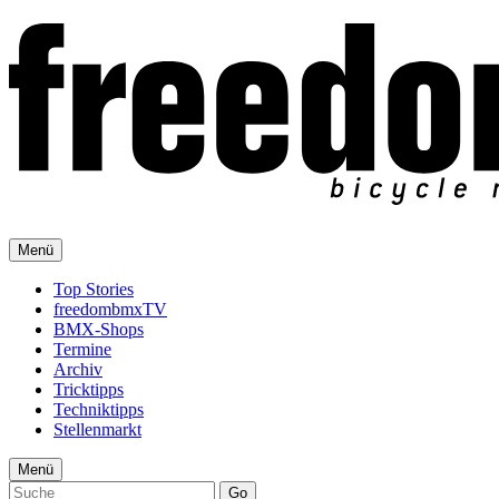
Menü
Top Stories
freedombmxTV
BMX-Shops
Termine
Archiv
Tricktipps
Techniktipps
Stellenmarkt
Menü
Go