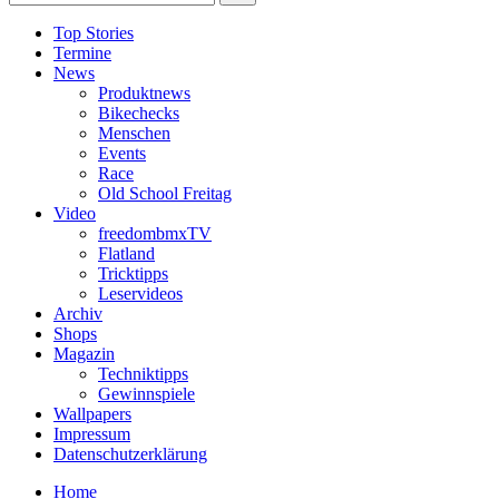
Top Stories
Termine
News
Produktnews
Bikechecks
Menschen
Events
Race
Old School Freitag
Video
freedombmxTV
Flatland
Tricktipps
Leservideos
Archiv
Shops
Magazin
Techniktipps
Gewinnspiele
Wallpapers
Impressum
Datenschutzerklärung
Home