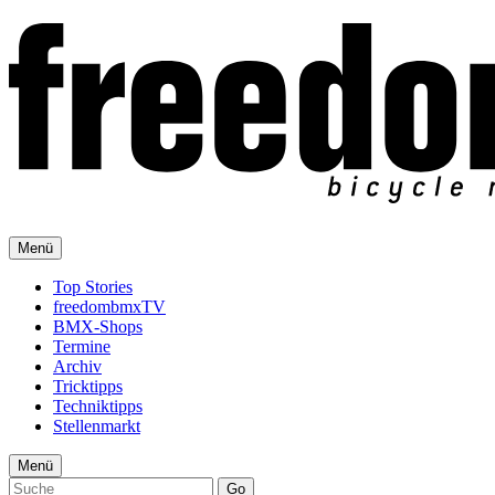
Menü
Top Stories
freedombmxTV
BMX-Shops
Termine
Archiv
Tricktipps
Techniktipps
Stellenmarkt
Menü
Go