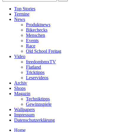
Top Stories
Termine
News
Produktnews
Bikechecks
Menschen
Events
Race
Old School Freitag
Video
freedombmxTV
Flatland
Tricktipps
Leservideos
Archiv
Shops
Magazin
Techniktipps
Gewinnspiele
Wallpapers
Impressum
Datenschutzerklärung
Home