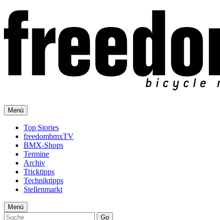
Menü
Top Stories
freedombmxTV
BMX-Shops
Termine
Archiv
Tricktipps
Techniktipps
Stellenmarkt
Menü
Go