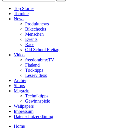
Top Stories
Termine
News
Produktnews
Bikechecks
Menschen
Events
Race
Old School Freitag
Video
freedombmxTV
Flatland
Tricktipps
Leservideos
Archiv
Shops
Magazin
Techniktipps
Gewinnspiele
Wallpapers
Impressum
Datenschutzerklärung
Home