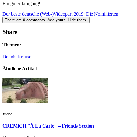
Ein guter Jahrgang!
Der beste deutsche (Web-)Videopart 2019: Die Nominierten
There are
0
comments.
Add yours.
Hide them.
Share
Themen:
Dennis Krause
Ähnliche Artikel
Video
CREMiCH "À La Carte" – Friends Section