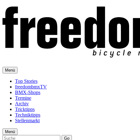
Menü
Top Stories
freedombmxTV
BMX-Shops
Termine
Archiv
Tricktipps
Techniktipps
Stellenmarkt
Menü
Go