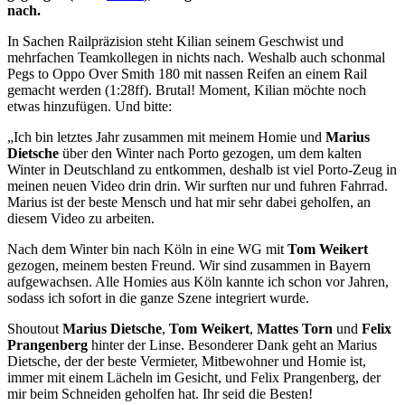
nach.
In Sachen Railpräzision steht Kilian seinem Geschwist und
mehrfachen Teamkollegen in nichts nach. Weshalb auch schonmal
Pegs to Oppo Over Smith 180 mit nassen Reifen an einem Rail
gemacht werden (1:28ff). Brutal! Moment, Kilian möchte noch
etwas hinzufügen. Und bitte:
„Ich bin letztes Jahr zusammen mit meinem Homie und
Marius
Dietsche
über den Winter nach Porto gezogen, um dem kalten
Winter in Deutschland zu entkommen, deshalb ist viel Porto-Zeug in
meinen neuen Video drin drin. Wir surften nur und fuhren Fahrrad.
Marius ist der beste Mensch und hat mir sehr dabei geholfen, an
diesem Video zu arbeiten.
Nach dem Winter bin nach Köln in eine WG mit
Tom Weikert
gezogen, meinem besten Freund. Wir sind zusammen in Bayern
aufgewachsen. Alle Homies aus Köln kannte ich schon vor Jahren,
sodass ich sofort in die ganze Szene integriert wurde.
Shoutout
Marius Dietsche
,
Tom Weikert
,
Mattes Torn
und
Felix
Prangenberg
hinter der Linse. Besonderer Dank geht an Marius
Dietsche, der der beste Vermieter, Mitbewohner und Homie ist,
immer mit einem Lächeln im Gesicht, und Felix Prangenberg, der
mir beim Schneiden geholfen hat. Ihr seid die Besten!