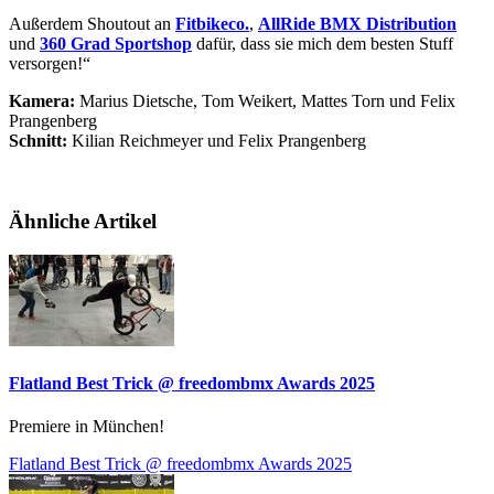
Außerdem Shoutout an
Fitbikeco.
,
AllRide BMX Distribution
und
360 Grad Sportshop
dafür, dass sie mich dem besten Stuff
versorgen!“
Kamera:
Marius Dietsche, Tom Weikert, Mattes Torn und Felix
Prangenberg
Schnitt:
Kilian Reichmeyer und Felix Prangenberg
Ähnliche Artikel
Flatland Best Trick @ freedombmx Awards 2025
Premiere in München!
Flatland Best Trick @ freedombmx Awards 2025