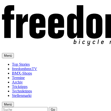
Menü
Top Stories
freedombmxTV
BMX-Shops
Termine
Archiv
Tricktipps
Techniktipps
Stellenmarkt
Menü
Go