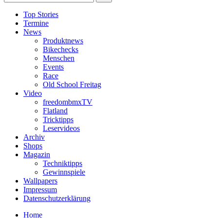
Top Stories
Termine
News
Produktnews
Bikechecks
Menschen
Events
Race
Old School Freitag
Video
freedombmxTV
Flatland
Tricktipps
Leservideos
Archiv
Shops
Magazin
Techniktipps
Gewinnspiele
Wallpapers
Impressum
Datenschutzerklärung
Home