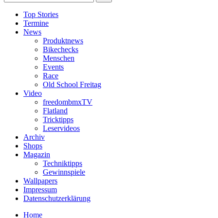
Top Stories
Termine
News
Produktnews
Bikechecks
Menschen
Events
Race
Old School Freitag
Video
freedombmxTV
Flatland
Tricktipps
Leservideos
Archiv
Shops
Magazin
Techniktipps
Gewinnspiele
Wallpapers
Impressum
Datenschutzerklärung
Home