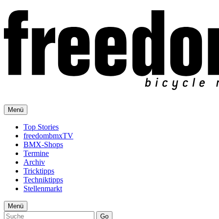
Menü
Top Stories
freedombmxTV
BMX-Shops
Termine
Archiv
Tricktipps
Techniktipps
Stellenmarkt
Menü
Go