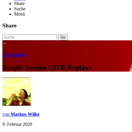
Share
Suche
Menü
Share
Go
Top Stories
Simple Session LIVE Replays
von
Markus Wilke
9. Februar 2020