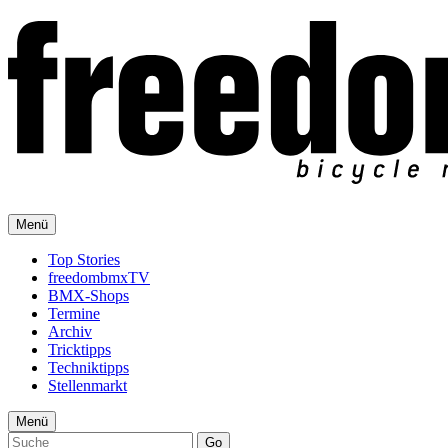
Menü
Top Stories
freedombmxTV
BMX-Shops
Termine
Archiv
Tricktipps
Techniktipps
Stellenmarkt
Menü
Go