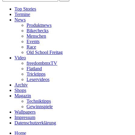
Top Stories
Termine
News
Produktnews
Bikechecks
Menschen
Events
Race
Old School Freitag
Video
freedombmxTV
Flatland
Tricktipps
Leservideos
Archiv
Shops
Magazin
Techniktipps
Gewinnspiele
Wallpapers
Impressum
Datenschutzerklärung
Home