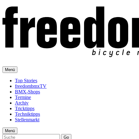
Menü
Top Stories
freedombmxTV
BMX-Shops
Termine
Archiv
Tricktipps
Techniktipps
Stellenmarkt
Menü
Go