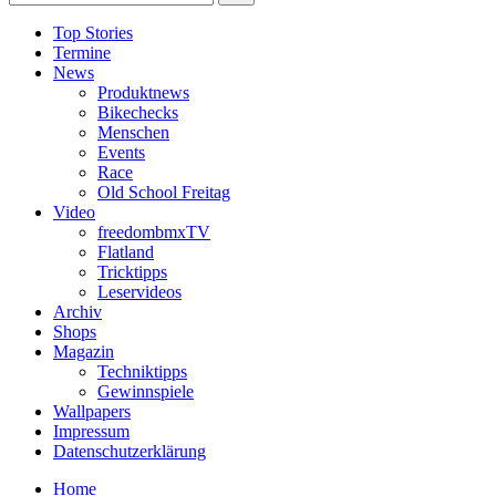
Top Stories
Termine
News
Produktnews
Bikechecks
Menschen
Events
Race
Old School Freitag
Video
freedombmxTV
Flatland
Tricktipps
Leservideos
Archiv
Shops
Magazin
Techniktipps
Gewinnspiele
Wallpapers
Impressum
Datenschutzerklärung
Home