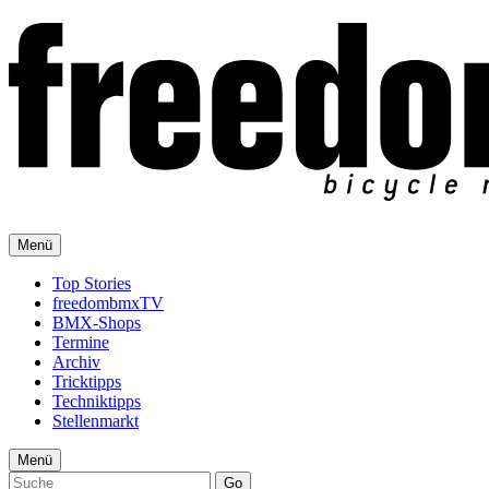
Menü
Top Stories
freedombmxTV
BMX-Shops
Termine
Archiv
Tricktipps
Techniktipps
Stellenmarkt
Menü
Go