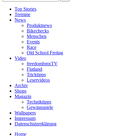
Top Stories
Termine
News
Produktnews
Bikechecks
Menschen
Events
Race
Old School Freitag
Video
freedombmxTV
Flatland
Tricktipps
Leservideos
Archiv
Shops
Magazin
Techniktipps
Gewinnspiele
Wallpapers
Impressum
Datenschutzerklärung
Home