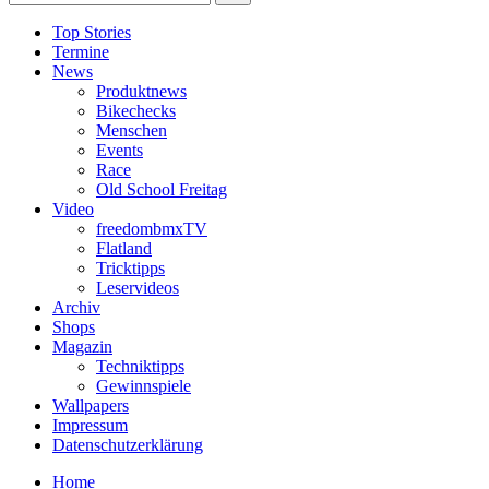
Top Stories
Termine
News
Produktnews
Bikechecks
Menschen
Events
Race
Old School Freitag
Video
freedombmxTV
Flatland
Tricktipps
Leservideos
Archiv
Shops
Magazin
Techniktipps
Gewinnspiele
Wallpapers
Impressum
Datenschutzerklärung
Home