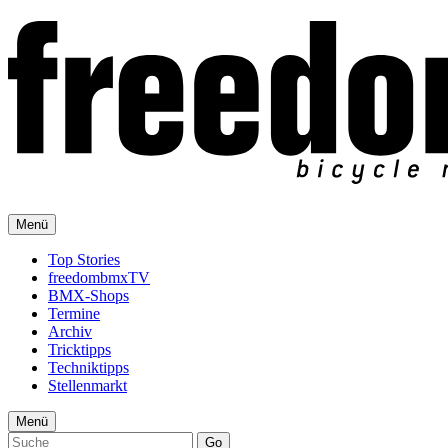
Menü
Top Stories
freedombmxTV
BMX-Shops
Termine
Archiv
Tricktipps
Techniktipps
Stellenmarkt
Menü
Go