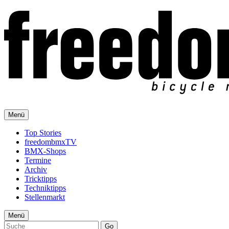
Menü
Top Stories
freedombmxTV
BMX-Shops
Termine
Archiv
Tricktipps
Techniktipps
Stellenmarkt
Menü
Go