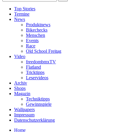
Top Stories
Termine
News
Produktnews
Bikechecks
Menschen
Events
Race
Old School Freitag
Video
freedombmxTV
Flatland
Tricktipps
Leservideos
Archiv
Shops
Magazin
Techniktipps
Gewinnspiele
Wallpapers
Impressum
Datenschutzerklärung
Home