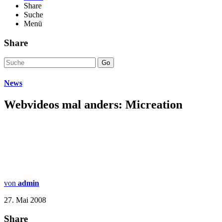
Share
Suche
Menü
Share
Go
News
Webvideos mal anders: Micreation
von
admin
27. Mai 2008
Share