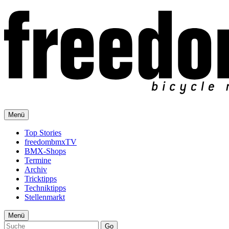
Menü
Top Stories
freedombmxTV
BMX-Shops
Termine
Archiv
Tricktipps
Techniktipps
Stellenmarkt
Menü
Go