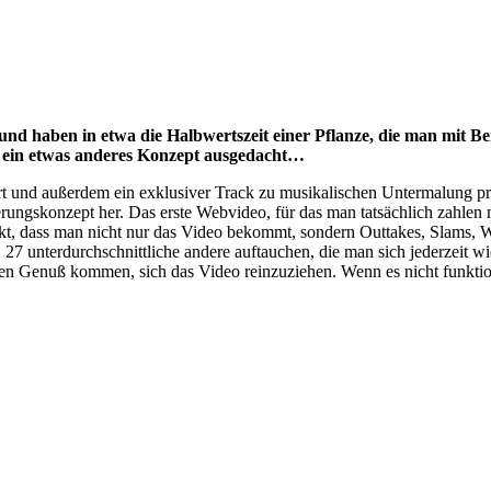
 und haben in etwa die Halbwertszeit einer Pflanze, die man mit Ben
ch ein etwas anderes Konzept ausgedacht…
rt und außerdem ein exklusiver Track zu musikalischen Untermalung pr
zierungskonzept her. Das erste Webvideo, für das man tatsächlich zahl
nkt, dass man nicht nur das Video bekommt, sondern Outtakes, Slams, W
27 unterdurchschnittliche andere auftauchen, die man sich jederzeit w
en Genuß kommen, sich das Video reinzuziehen. Wenn es nicht funktion