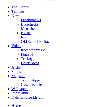
Top Stories
Termine
News
Produktnews
Bikechecks
Menschen
Events
Race
Old School Freitag
Video
freedombmxTV
Flatland
Tricktipps
Leservideos
Archiv
Shops
Magazin
Techniktipps
Gewinnspiele
Wallpapers
Impressum
Datenschutzerklärung
Home