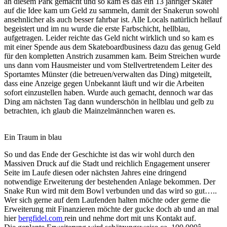
an diesem Park gemacht und so kam es das ein 13 jähriger Skater
auf die Idee kam um Geld zu sammeln, damit der Snakerun sowohl
ansehnlicher als auch besser fahrbar ist. Alle Locals natürlich hellauf
begeistert und im nu wurde die erste Farbschicht, hellblau,
aufgetragen. Leider reichte das Geld nicht wirklich und so kam es
mit einer Spende aus dem Skateboardbusiness dazu das genug Geld
für den kompletten Anstrich zusammen kam. Beim Streichen wurde
uns dann vom Hausmeister und vom Stellvertretendem Leiter des
Sportamtes Münster (die betreuen/verwalten das Ding) mitgeteilt,
dass eine Anzeige gegen Unbekannt läuft und wir die Arbeiten
sofort einzustellen haben. Wurde auch gemacht, dennoch war das
Ding am nächsten Tag dann wunderschön in hellblau und gelb zu
betrachten, ich glaub die Mainzelmännchen waren es.
Ein Traum in blau
So und das Ende der Geschichte ist das wir wohl durch den
Massiven Druck auf die Stadt und reichlich Engagement unserer
Seite im Laufe diesen oder nächsten Jahres eine dringend
notwendige Erweiterung der bestehenden Anlage bekommen. Der
Snake Run wird mit dem Bowl verbunden und das wird so gut…..
Wer sich gerne auf dem Laufenden halten möchte oder gerne die
Erweiterung mit Finanzieren möchte der gucke doch ab und an mal
hier
bergfidel.com
rein und nehme dort mit uns Kontakt auf.