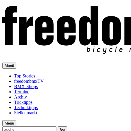
Menü
Top Stories
freedombmxTV
BMX-Shops
Termine
Archiv
Tricktipps
Techniktipps
Stellenmarkt
Menü
Go