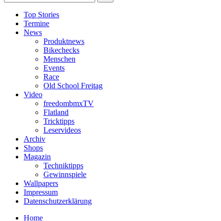
Top Stories
Termine
News
Produktnews
Bikechecks
Menschen
Events
Race
Old School Freitag
Video
freedombmxTV
Flatland
Tricktipps
Leservideos
Archiv
Shops
Magazin
Techniktipps
Gewinnspiele
Wallpapers
Impressum
Datenschutzerklärung
Home