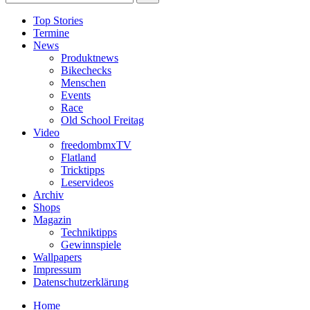
Top Stories
Termine
News
Produktnews
Bikechecks
Menschen
Events
Race
Old School Freitag
Video
freedombmxTV
Flatland
Tricktipps
Leservideos
Archiv
Shops
Magazin
Techniktipps
Gewinnspiele
Wallpapers
Impressum
Datenschutzerklärung
Home