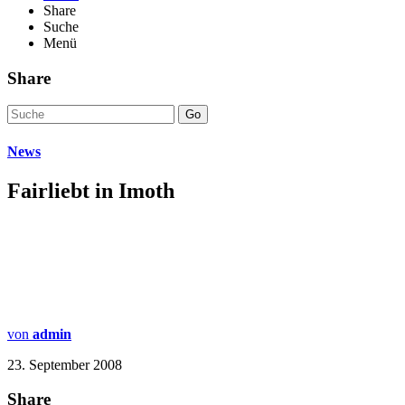
Share
Suche
Menü
Share
Go
News
Fairliebt in Imoth
von
admin
23. September 2008
Share