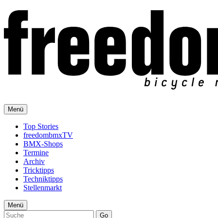
Menü
Top Stories
freedombmxTV
BMX-Shops
Termine
Archiv
Tricktipps
Techniktipps
Stellenmarkt
Menü
Go