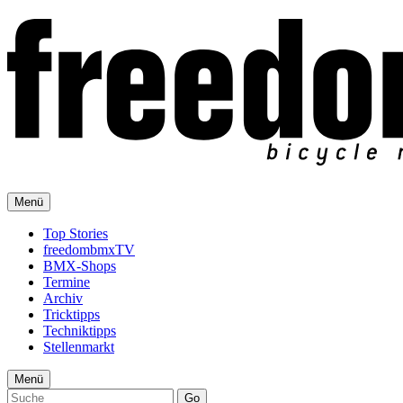
Menü
Top Stories
freedombmxTV
BMX-Shops
Termine
Archiv
Tricktipps
Techniktipps
Stellenmarkt
Menü
Go