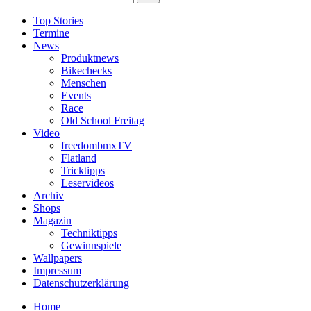
Top Stories
Termine
News
Produktnews
Bikechecks
Menschen
Events
Race
Old School Freitag
Video
freedombmxTV
Flatland
Tricktipps
Leservideos
Archiv
Shops
Magazin
Techniktipps
Gewinnspiele
Wallpapers
Impressum
Datenschutzerklärung
Home