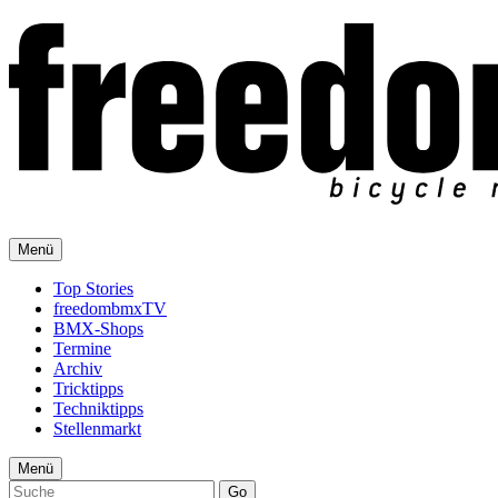
Menü
Top Stories
freedombmxTV
BMX-Shops
Termine
Archiv
Tricktipps
Techniktipps
Stellenmarkt
Menü
Go