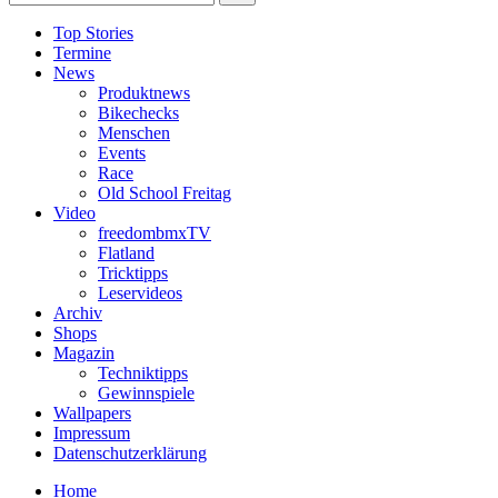
Top Stories
Termine
News
Produktnews
Bikechecks
Menschen
Events
Race
Old School Freitag
Video
freedombmxTV
Flatland
Tricktipps
Leservideos
Archiv
Shops
Magazin
Techniktipps
Gewinnspiele
Wallpapers
Impressum
Datenschutzerklärung
Home