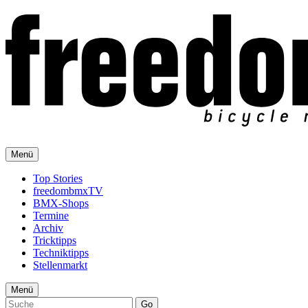
Menü
Top Stories
freedombmxTV
BMX-Shops
Termine
Archiv
Tricktipps
Techniktipps
Stellenmarkt
Menü
Go