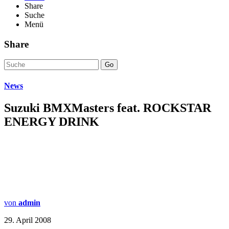
Share
Suche
Menü
Share
Go
News
Suzuki BMXMasters feat. ROCKSTAR
ENERGY DRINK
von
admin
29. April 2008