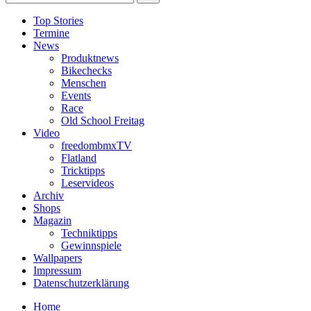
Top Stories
Termine
News
Produktnews
Bikechecks
Menschen
Events
Race
Old School Freitag
Video
freedombmxTV
Flatland
Tricktipps
Leservideos
Archiv
Shops
Magazin
Techniktipps
Gewinnspiele
Wallpapers
Impressum
Datenschutzerklärung
Home