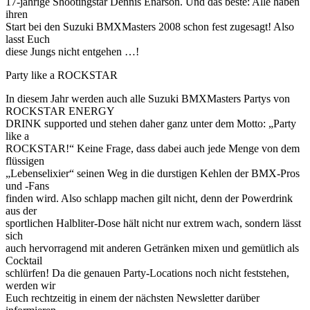
17-jährige Shootingstar Dennis Enarson. Und das beste: Alle haben
ihren
Start bei den Suzuki BMXMasters 2008 schon fest zugesagt! Also
lasst Euch
diese Jungs nicht entgehen …!
Party like a ROCKSTAR
In diesem Jahr werden auch alle Suzuki BMXMasters Partys von
ROCKSTAR ENERGY
DRINK supported und stehen daher ganz unter dem Motto: „Party
like a
ROCKSTAR!“ Keine Frage, dass dabei auch jede Menge von dem
flüssigen
„Lebenselixier“ seinen Weg in die durstigen Kehlen der BMX-Pros
und -Fans
finden wird. Also schlapp machen gilt nicht, denn der Powerdrink
aus der
sportlichen Halbliter-Dose hält nicht nur extrem wach, sondern lässt
sich
auch hervorragend mit anderen Getränken mixen und gemütlich als
Cocktail
schlürfen! Da die genauen Party-Locations noch nicht feststehen,
werden wir
Euch rechtzeitig in einem der nächsten Newsletter darüber