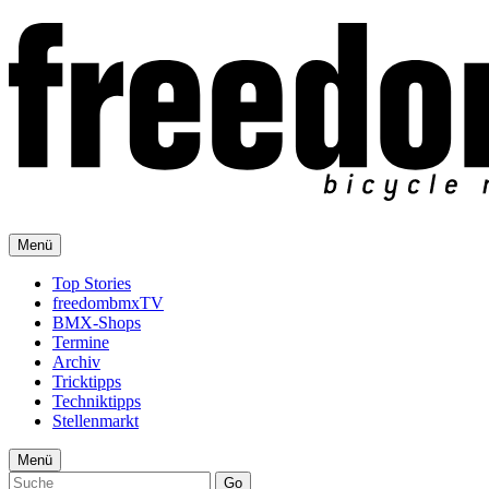
Menü
Top Stories
freedombmxTV
BMX-Shops
Termine
Archiv
Tricktipps
Techniktipps
Stellenmarkt
Menü
Go