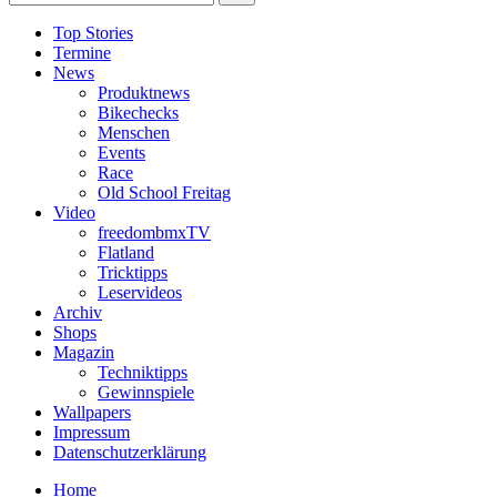
Top Stories
Termine
News
Produktnews
Bikechecks
Menschen
Events
Race
Old School Freitag
Video
freedombmxTV
Flatland
Tricktipps
Leservideos
Archiv
Shops
Magazin
Techniktipps
Gewinnspiele
Wallpapers
Impressum
Datenschutzerklärung
Home