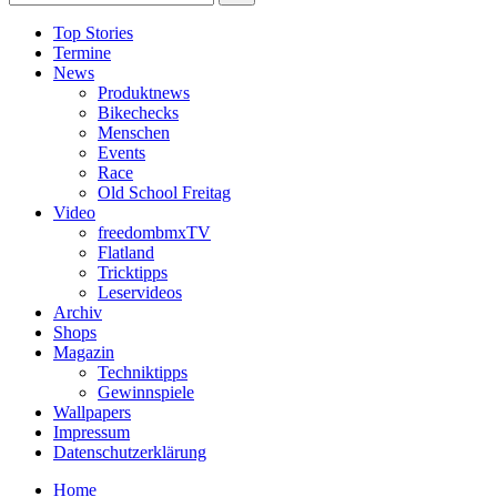
Top Stories
Termine
News
Produktnews
Bikechecks
Menschen
Events
Race
Old School Freitag
Video
freedombmxTV
Flatland
Tricktipps
Leservideos
Archiv
Shops
Magazin
Techniktipps
Gewinnspiele
Wallpapers
Impressum
Datenschutzerklärung
Home