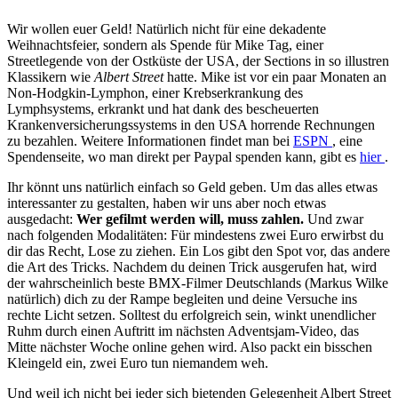
Wir wollen euer Geld! Natürlich nicht für eine dekadente
Weihnachtsfeier, sondern als Spende für Mike Tag, einer
Streetlegende von der Ostküste der USA, der Sections in so illustren
Klassikern wie
Albert Street
hatte. Mike ist vor ein paar Monaten an
Non-Hodgkin-Lymphon, einer Krebserkrankung des
Lymphsystems, erkrankt und hat dank des bescheuerten
Krankenversicherungssystems in den USA horrende Rechnungen
zu bezahlen. Weitere Informationen findet man bei
ESPN
, eine
Spendenseite, wo man direkt per Paypal spenden kann, gibt es
hier
.
Ihr könnt uns natürlich einfach so Geld geben. Um das alles etwas
interessanter zu gestalten, haben wir uns aber noch etwas
ausgedacht:
Wer gefilmt werden will, muss zahlen.
Und zwar
nach folgenden Modalitäten: Für mindestens zwei Euro erwirbst du
dir das Recht, Lose zu ziehen. Ein Los gibt den Spot vor, das andere
die Art des Tricks. Nachdem du deinen Trick ausgerufen hat, wird
der wahrscheinlich beste BMX-Filmer Deutschlands (Markus Wilke
natürlich) dich zu der Rampe begleiten und deine Versuche ins
rechte Licht setzen. Solltest du erfolgreich sein, winkt unendlicher
Ruhm durch einen Auftritt im nächsten Adventsjam-Video, das
Mitte nächster Woche online gehen wird. Also packt ein bisschen
Kleingeld ein, zwei Euro tun niemandem weh.
Und weil ich nicht bei jeder sich bietenden Gelegenheit Albert Street