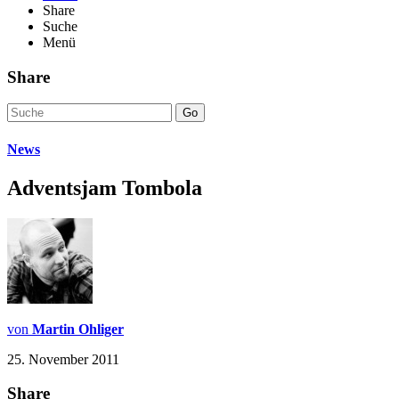
Share
Suche
Menü
Share
Go
News
Adventsjam Tombola
von
Martin Ohliger
25. November 2011
Share