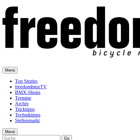
Menü
Top Stories
freedombmxTV
BMX-Shops
Termine
Archiv
Tricktipps
Techniktipps
Stellenmarkt
Menü
Go