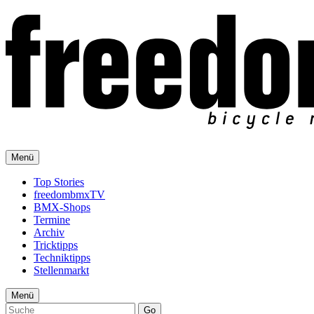
Menü
Top Stories
freedombmxTV
BMX-Shops
Termine
Archiv
Tricktipps
Techniktipps
Stellenmarkt
Menü
Go