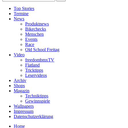
Top Stories
Termine
News
Produktnews
Bikechecks
Menschen
Events
Race
Old School Freitag
Video
freedombmxTV
Flatland
Tricktipps
Leservideos
Archiv
Shops
Magazin
Techniktipps
Gewinnspiele
Wallpapers
Impressum
Datenschutzerklärung
Home