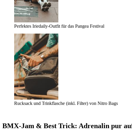
Perfektes Iriedaily-Outfit für das Pangea Festival
Rucksack und Trinkflasche (inkl. Filter) von Nitro Bags
BMX-Jam & Best Trick: Adrenalin pur au