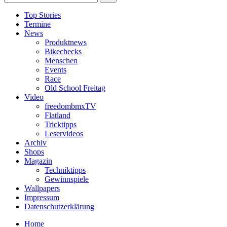
Top Stories
Termine
News
Produktnews
Bikechecks
Menschen
Events
Race
Old School Freitag
Video
freedombmxTV
Flatland
Tricktipps
Leservideos
Archiv
Shops
Magazin
Techniktipps
Gewinnspiele
Wallpapers
Impressum
Datenschutzerklärung
Home