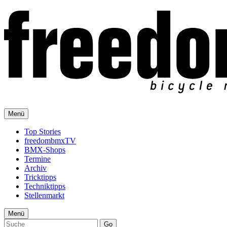
Menü
Top Stories
freedombmxTV
BMX-Shops
Termine
Archiv
Tricktipps
Techniktipps
Stellenmarkt
Menü
Go