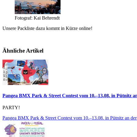
Fotograf: Kai Behrendt
Unsere Packliste dazu kommt in Kürze online!
Ähnliche Artikel
Pangea BMX Park & Street Contest vom 10.–13.08. in Pütnitz an
PARTY!
Pangea BMX Park & Street Contest vom 10.–13.08. in Pütnitz an der