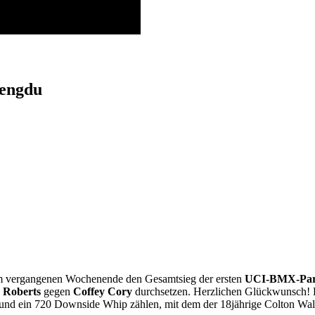
hengdu
 vergangenen Wochenende den Gesamtsieg der ersten
UCI-BMX-Par
 Roberts
gegen
Coffey Cory
durchsetzen. Herzlichen Glückwunsch! H
und ein 720 Downside Whip zählen, mit dem der 18jährige Colton Walk