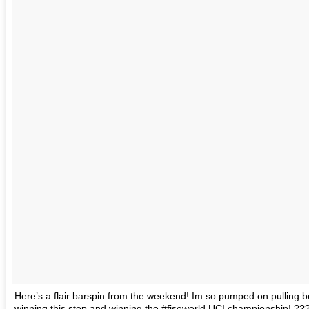
Here’s a flair barspin from the weekend! Im so pumped on pulling bo
winning this stop and winning the #fiseworld UCI championship! 