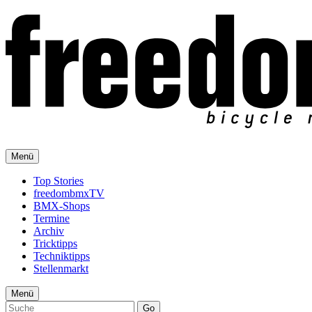
Menü
Top Stories
freedombmxTV
BMX-Shops
Termine
Archiv
Tricktipps
Techniktipps
Stellenmarkt
Menü
Go