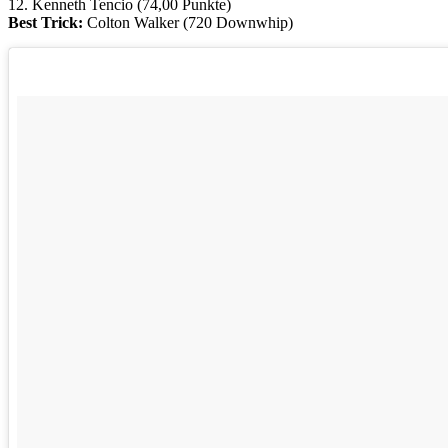
12. Kenneth Tencio (74,00 Punkte)
Best Trick:
Colton Walker (720 Downwhip)