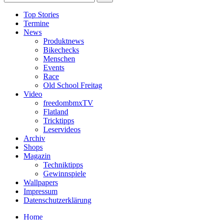
Top Stories
Termine
News
Produktnews
Bikechecks
Menschen
Events
Race
Old School Freitag
Video
freedombmxTV
Flatland
Tricktipps
Leservideos
Archiv
Shops
Magazin
Techniktipps
Gewinnspiele
Wallpapers
Impressum
Datenschutzerklärung
Home